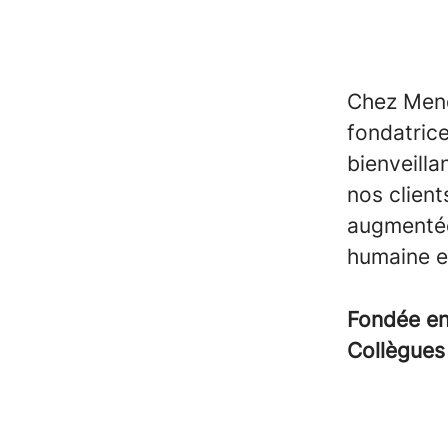
Chez Mend
fondatrice
bienveill
nos client
augmentées
humaine e
Fondée e
Collègue