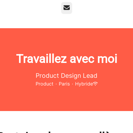
E-mail
Travaillez avec moi
Product Design Lead
Product
·
Paris
·
Hybride