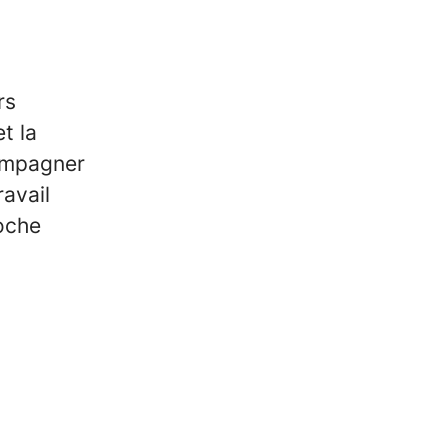
rs
t la
compagner
ravail
roche