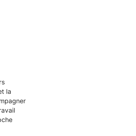
rs
t la
compagner
ravail
roche