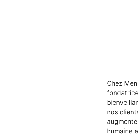
Chez Mend
fondatrice
bienveill
nos client
augmentées
humaine e